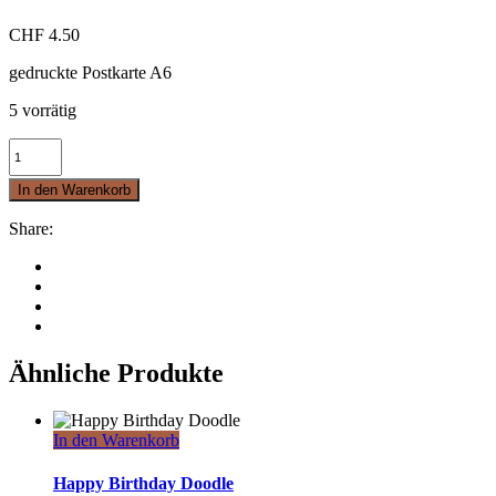
CHF
4.50
gedruckte Postkarte A6
5 vorrätig
Alles
Gute
quantity
In den Warenkorb
Share:
Ähnliche Produkte
In den Warenkorb
Happy Birthday Doodle