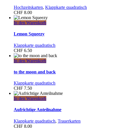
Hochzeitskarten
,
Klappkarte quadratisch
CHF
8.00
In den Warenkorb
Lemon Squeezy
Klappkarte quadratisch
CHF
6.50
In den Warenkorb
to the moon and back
Klappkarte quadratisch
CHF
7.50
In den Warenkorb
Aufrichtige Anteilnahme
Klappkarte quadratisch
,
Trauerkarten
CHF
8.00