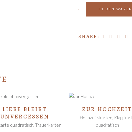
IN DEN WARE
SHARE:
TE
IN DEN
IN DEN
LIEBE BLEIBT
ZUR HOCHZEI
WARENKORB
WARENKORB
UNVERGESSEN
Hochzeitskarten
,
Klappkar
karte quadratisch
,
Trauerkarten
quadratisch