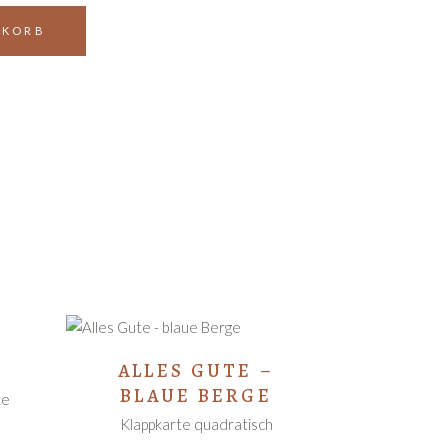
NKORB
IN DEN
T
ALLES GUTE –
WARENKORB
BLAUE BERGE
te
Klappkarte quadratisch