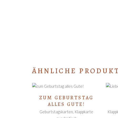
ÄHNLICHE PRODUK
IN DEN
ZUM GEBURTSTAG
WARENKORB
ALLES GUTE!
Geburtstagskarten
,
Klappkarte
Klapp